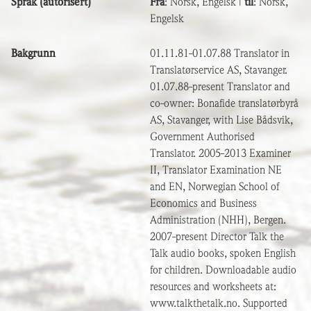
Språk (autorisert)
Fra
: Norsk, Engelsk |
til
: Norsk,
Engelsk
Bakgrunn
01.11.81-01.07.88 Translator in
Translatørservice AS, Stavanger.
01.07.88-present Translator and
co-owner: Bonafide translatørbyrå
AS, Stavanger, with Lise Bådsvik,
Government Authorised
Translator. 2005-2013 Examiner
II, Translator Examination NE
and EN, Norwegian School of
Economics and Business
Administration (NHH), Bergen.
2007-present Director Talk the
Talk audio books, spoken English
for children. Downloadable audio
resources and worksheets at:
www.talkthetalk.no. Supported