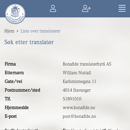
Hjem
Liste over translatører
Søk etter translatør
Firma
Bonafide translatørbyrå AS
Etternavn
William Nuttall
Gate/vei
Karlsminnegata 11
Postnummer/sted
4014 Stavanger
Tlf.
51891010
Hjemmeside
www.bonafide.no
E-post
post@bonafide.no