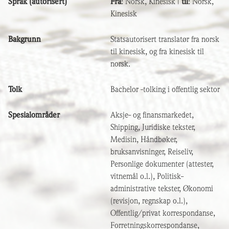
Språk (autorisert)
Fra
: Norsk, Kinesisk |
til
: Norsk,
Kinesisk
Bakgrunn
Statsautorisert translatør fra norsk
til kinesisk, og fra kinesisk til
norsk.
Tolk
Bachelor -tolking i offentlig sektor
Spesialområder
Aksje- og finansmarkedet,
Shipping, Juridiske tekster,
Medisin, Håndbøker,
bruksanvisninger, Reiseliv,
Personlige dokumenter (attester,
vitnemål o.l.), Politisk-
administrative tekster, Økonomi
(revisjon, regnskap o.l.),
Offentlig/privat korrespondanse,
Forretningskorrespondanse,