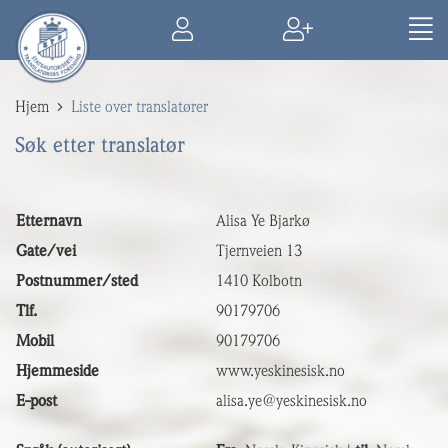
Hjem
Liste over translatører
Søk etter translatør
Etternavn
Alisa Ye Bjarkø
Gate/vei
Tjernveien 13
Postnummer/sted
1410 Kolbotn
Tlf.
90179706
Mobil
90179706
Hjemmeside
www.yeskinesisk.no
E-post
alisa.ye@yeskinesisk.no