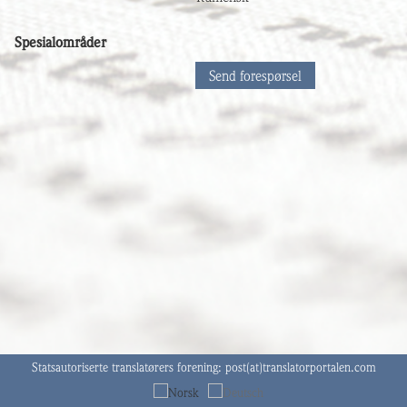
Spesialområder
Send forespørsel
Statsautoriserte translatørers forening:
post(at)translatorportalen.com