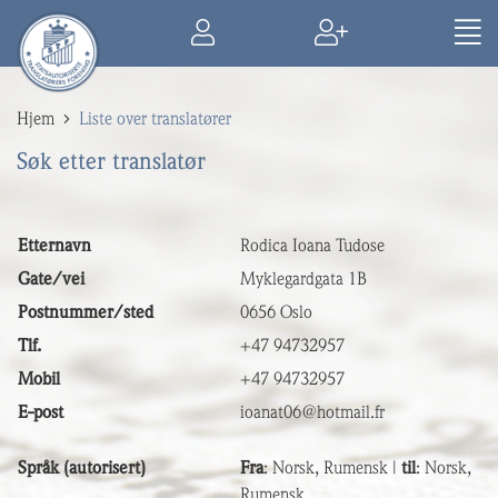
Hjem
Liste over translatører
Søk etter translatør
Etternavn
Rodica Ioana Tudose
Gate/vei
Myklegardgata 1B
Postnummer/sted
0656 Oslo
Tlf.
+47 94732957
Mobil
+47 94732957
E-post
ioanat06@hotmail.fr
Språk (autorisert)
Fra
: Norsk, Rumensk |
til
: Norsk,
Rumensk