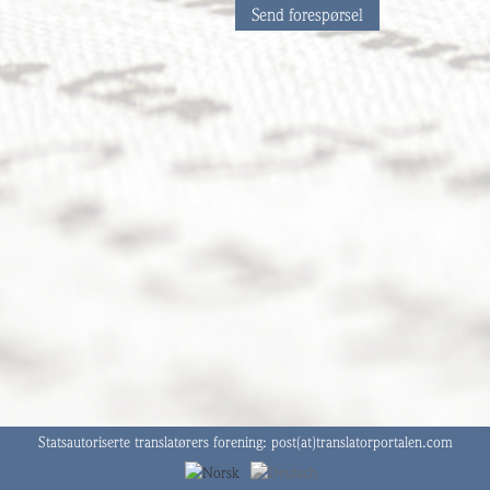
Send forespørsel
Statsautoriserte translatørers forening:
post(at)translatorportalen.com