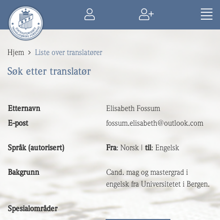
Hjem
Liste over translatører
Søk etter translatør
Etternavn
Elisabeth Fossum
E-post
fossum.elisabeth@outlook.com
Språk (autorisert)
Fra
: Norsk |
til
: Engelsk
Bakgrunn
Cand. mag og mastergrad i
engelsk fra Universitetet i Bergen.
Spesialområder