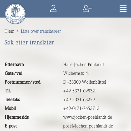
Hjem
Liste over translatører
Søk etter translatør
Etternavn
Hans-Jochen Pöhlandt
Gate/vei
Wichernstr. 41
Postnummer/sted
D -38300 Wolfenbüttel
Tlf.
+49-5331-69832
Telefaks
+49-5331-63259
Mobil
+49-0171-7653713
Hjemmeside
www.jochen-poehlandt.de
E-post
post@jochen-poehlandt.de