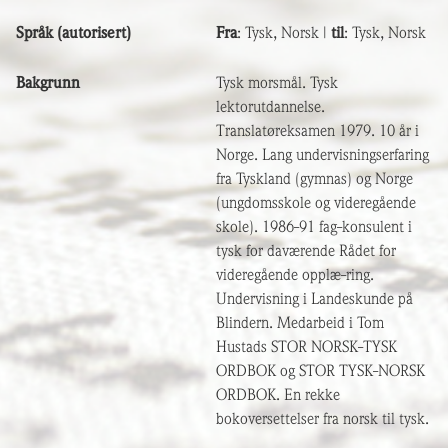
Språk (autorisert)
Fra
: Tysk, Norsk |
til
: Tysk, Norsk
Bakgrunn
Tysk morsmål. Tysk
lektorutdannelse.
Translatøreksamen 1979. 10 år i
Norge. Lang undervisningserfaring
fra Tyskland (gymnas) og Norge
(ungdomsskole og videregående
skole). 1986-91 fag-konsulent i
tysk for daværende Rådet for
videregående opplæ-ring.
Undervisning i Landeskunde på
Blindern. Medarbeid i Tom
Hustads STOR NORSK-TYSK
ORDBOK og STOR TYSK-NORSK
ORDBOK. En rekke
bokoversettelser fra norsk til tysk.