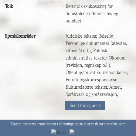
Tolk
Rettstolk (suksessivt) for
domstolene i Braunschweig-
området
Spesialområder
Juridiske tekster, Reiseliv,
Personlige dokumenter (attester,
vitnemål o.l.), Politisk-
administrative tekster, Økonomi
(revisjon, regnskap o.l.),
Offentlig/privat korrespondanse,
Forretningskorrespondanse,
Kulturrelaterte tekster, Annet,
Språkvask og språkrevisjon,
Send forespørsel
Statsautoriserte translatørers forening:
post(at)translatorportalen.com