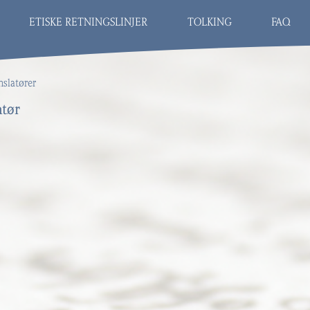
ETISKE RETNINGSLINJER
TOLKING
FAQ
nslatører
atør