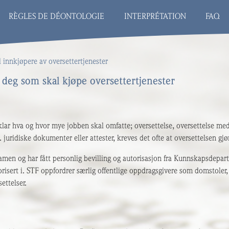
RÈGLES DE DÉONTOLOGIE
INTERPRÉTATION
FAQ
l innkjøpere av oversettertjenester
l deg som skal kjøpe oversettertjenester
klar hva og hvor mye jobben skal omfatte; oversettelse, oversettelse med
 juridiske dokumenter eller attester, kreves det ofte at oversettelsen gjø
amen og har fått personlig bevilling og autorisasjon fra Kunnskapsdepartem
sert i. STF oppfordrer særlig offentlige oppdragsgivere som domstoler, 
settelser.