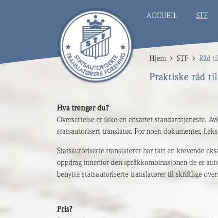
ACCUEIL
STF
Hjem
STF
Råd ti
Praktiske råd ti
Hva trenger du?
Oversettelse er ikke en ensartet standardtjeneste. Av
statsautorisert translatør. For noen dokumenter, f.eks.
Statsautoriserte translatører har tatt en krevende eks
oppdrag innenfor den språkkombinasjonen de er autori
benytte
statsautoriserte translatører til skriftlige over
Pris?