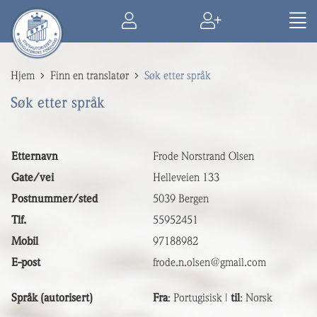
Hjem
Finn en translatør
Søk etter språk
Søk etter språk
Etternavn
Frode Norstrand Olsen
Gate/vei
Helleveien 133
Postnummer/sted
5039 Bergen
Tlf.
55952451
Mobil
97188982
E-post
frode.n.olsen@gmail.com
Språk (autorisert)
Fra
: Portugisisk |
til
: Norsk