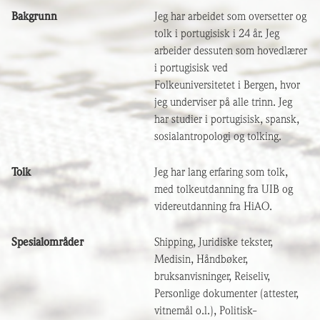
Bakgrunn
Jeg har arbeidet som oversetter og
tolk i portugisisk i 24 år. Jeg
arbeider dessuten som hovedlærer
i portugisisk ved
Folkeuniversitetet i Bergen, hvor
jeg underviser på alle trinn. Jeg
har studier i portugisisk, spansk,
sosialantropologi og tolking.
Tolk
Jeg har lang erfaring som tolk,
med tolkeutdanning fra UIB og
videreutdanning fra HiAO.
Spesialområder
Shipping, Juridiske tekster,
Medisin, Håndbøker,
bruksanvisninger, Reiseliv,
Personlige dokumenter (attester,
vitnemål o.l.), Politisk-