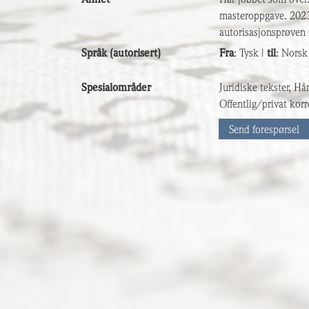
masteroppgave. 2023 
autorisasjonsprøven i
Språk (autorisert)
Fra
: Tysk |
til
: Norsk
Spesialområder
Juridiske tekster, Hå
Offentlig/privat korr
Send forespørsel