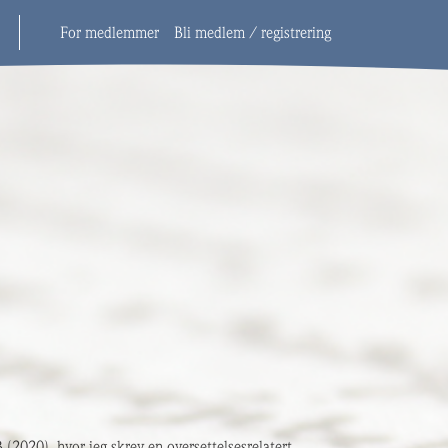
For medlemmer
Bli medlem / registrering
 (2020), hvor jeg skrev en oversettelsesrelatert