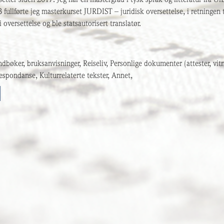
fullførte jeg masterkurset JURDIST – juridisk oversettelse, i retninge
 oversettelse og ble statsautorisert translatør.
ndbøker, bruksanvisninger, Reiseliv, Personlige dokumenter (attester, vitn
espondanse, Kulturrelaterte tekster, Annet,