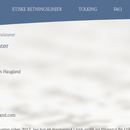
ETISKE RETNINGSLINJER
TOLKING
FAQ
nslatører
atør
rs Haugland
land.com
tter siden 2017. Jeg har en mastergrad i tysk språk og litteratur fra UiB