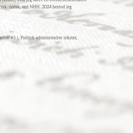
n tysk–norsk, ved NHH. 2024 bestod jeg
emål o.l.), Politisk-administrative tekster,