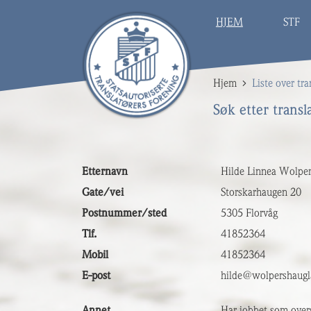
HJEM
STF
Hjem
Liste over tra
Søk etter transl
Etternavn
Hilde Linnea Wolpe
Gate/vei
Storskarhaugen 20
Postnummer/sted
5305 Florvåg
Tlf.
41852364
Mobil
41852364
E-post
hilde@wolpershaug
Annet
Har jobbet som overse