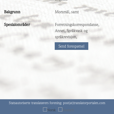
Bakgrunn
Morsmål, samt
Spesialområder
Forretningskorrespondanse,
Annet, Språkvask og
språkrevisjon,
Send forespørsel
Statsautoriserte translatørers forening:
post(at)translatorportalen.com