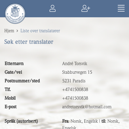
Hjem
Liste over translatører
Søk etter translatør
Etternavn
André Torsvik
Gate/vei
Stabburvegen 15
Postnummer/sted
5231 Paradis
Tlf.
+4741500838
Mobil
+4741500838
E-post
andretorsvik@hotmail.com
Språk (autorisert)
Fra
: Norsk, Engelsk |
til
: Norsk,
Engelsk