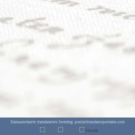
Statsautoriserte translatørers forening:
post(at)translatorportalen.com