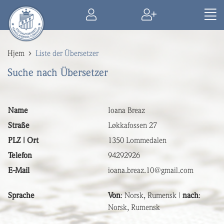
Hjem
Liste der Übersetzer
Suche nach Übersetzer
Name
Ioana Breaz
Straße
Løkkafossen 27
PLZ | Ort
1350 Lommedalen
Telefon
94292926
E-Mail
ioana.breaz.10@gmail.com
Sprache
Von
: Norsk, Rumensk |
nach
:
Norsk, Rumensk