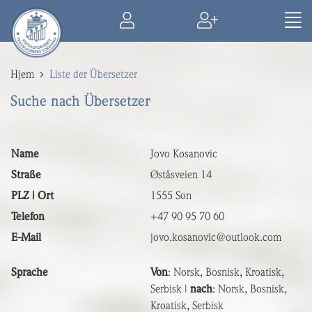
Hjem
Liste der Übersetzer
Suche nach Übersetzer
Name
Jovo Kosanovic
Straße
Øståsveien 14
PLZ | Ort
1555 Son
Telefon
+47 90 95 70 60
E-Mail
jovo.kosanovic@outlook.com
Sprache
Von
: Norsk, Bosnisk, Kroatisk,
Serbisk |
nach
: Norsk, Bosnisk,
Kroatisk, Serbisk