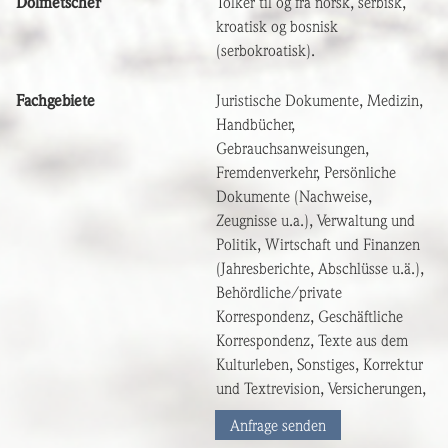
Dolmetscher
Tolker til og fra norsk, serbisk,
kroatisk og bosnisk
(serbokroatisk).
Fachgebiete
Juristische Dokumente, Medizin,
Handbücher,
Gebrauchsanweisungen,
Fremdenverkehr, Persönliche
Dokumente (Nachweise,
Zeugnisse u.a.), Verwaltung und
Politik, Wirtschaft und Finanzen
(Jahresberichte, Abschlüsse u.ä.),
Behördliche/private
Korrespondenz, Geschäftliche
Korrespondenz, Texte aus dem
Kulturleben, Sonstiges, Korrektur
und Textrevision, Versicherungen,
Anfrage senden